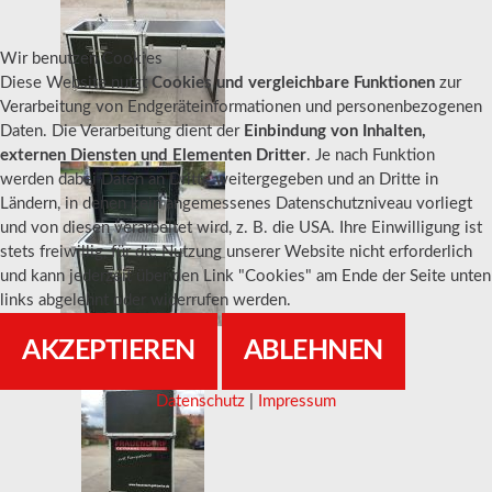
Wir benutzen Cookies
Diese Website nutzt
Cookies und vergleichbare Funktionen
zur
Verarbeitung von Endgeräteinformationen und personenbezogenen
Daten. Die Verarbeitung dient der
Einbindung von Inhalten,
externen Diensten und Elementen Dritter
. Je nach Funktion
werden dabei Daten an Dritte weitergegeben und an Dritte in
Ländern, in denen kein angemessenes Datenschutzniveau vorliegt
und von diesen verarbeitet wird, z. B. die USA. Ihre Einwilligung ist
stets freiwillig, für die Nutzung unserer Website nicht erforderlich
und kann jederzeit über den Link "Cookies" am Ende der Seite unten
links abgelehnt oder widerrufen werden.
AKZEPTIEREN
ABLEHNEN
Datenschutz
|
Impressum