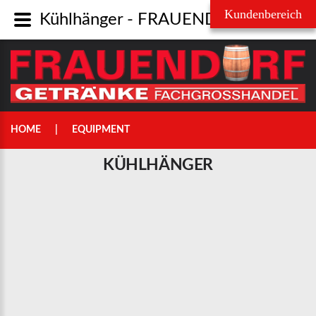
Kühlhänger - FRAUENDORF Getränke Fachgroßhandel GmbH
Username
Passwort
HOME
EQUIPMENT
KÜHLHÄNGER