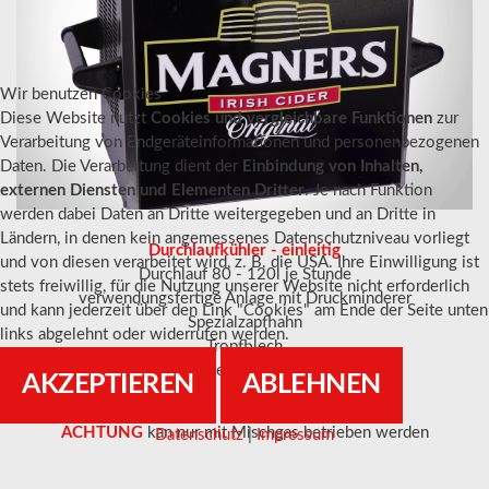
Wir benutzen Cookies
Diese Website nutzt
Cookies und vergleichbare Funktionen
zur
Verarbeitung von Endgeräteinformationen und personenbezogenen
Daten. Die Verarbeitung dient der
Einbindung von Inhalten,
externen Diensten und Elementen Dritter
. Je nach Funktion
werden dabei Daten an Dritte weitergegeben und an Dritte in
Ländern, in denen kein angemessenes Datenschutzniveau vorliegt
Durchlaufkühler - einleitig
und von diesen verarbeitet wird, z. B. die USA. Ihre Einwilligung ist
Durchlauf 80 - 120l je Stunde
stets freiwillig, für die Nutzung unserer Website nicht erforderlich
verwendungsfertige Anlage mit Druckminderer
und kann jederzeit über den Link "Cookies" am Ende der Seite unten
Spezialzapfhahn
links abgelehnt oder widerrufen werden.
Tropfblech
Betrieb mit 220 V
AKZEPTIEREN
ABLEHNEN
ACHTUNG
kan nur mit Mischgas betrieben werden
Datenschutz
|
Impressum