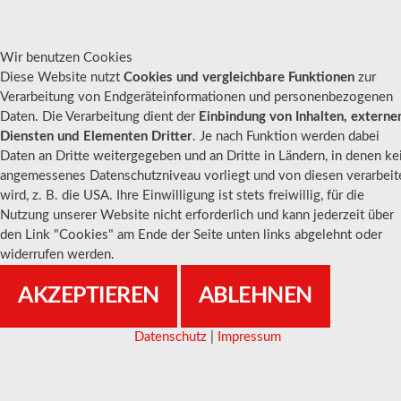
Wir benutzen Cookies
Diese Website nutzt
Cookies und vergleichbare Funktionen
zur
Verarbeitung von Endgeräteinformationen und personenbezogenen
Daten. Die Verarbeitung dient der
Einbindung von Inhalten, externe
Diensten und Elementen Dritter
. Je nach Funktion werden dabei
Daten an Dritte weitergegeben und an Dritte in Ländern, in denen ke
angemessenes Datenschutzniveau vorliegt und von diesen verarbeit
wird, z. B. die USA. Ihre Einwilligung ist stets freiwillig, für die
Nutzung unserer Website nicht erforderlich und kann jederzeit über
den Link "Cookies" am Ende der Seite unten links abgelehnt oder
ROLF
REINARTZ
widerrufen werden.
Außendienst - Gebiet:
AKZEPTIEREN
ABLEHNEN
Leipzig, Zeitz, Weißenfels, Naumburg,
Querfurt, Saale-Unstrut-Trieasland
Datenschutz
|
Impressum
Tel. 0160 94161267
rolf.reinartz@frauendorf-getraenke.de